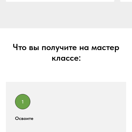
время на себя — волшебство!
и
Н
з
С
Что вы получите на мастер
классе:
Освоите