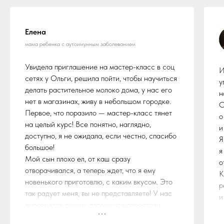
Елена
мама ребенка с аутоимунным заболеванием
Увидела приглашение на мастер-класс в соц
И
сетях у Ольги, решила пойти, чтобы научиться
у
делать растительное молоко дома, у нас его
н
нет в магазинах, живу в небольшом городке.
С
Первое, что поразило — мастер-класс тянет
о
на целый курс! Все понятно, наглядно,
и
доступно, я не ожидала, если честно, спасибо
Я
большое!
я
Мой сын плохо ел, от каш сразу
о
отворачивался, а теперь ждет, что я ему
К
новенького приготовлю, с каким вкусом. Это
р
так радует меня, вы не представляете! У нас
и
выровнялся режим, потому что перестали
о
часами сидеть за столом, у меня появилось
и