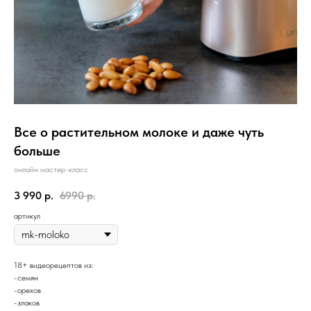
Все о растительном молоке и даже чуть
больше
онлайн мастер-класс
3 990
р.
6990
р.
артикул
18+ видеорецептов из:
-семян
-орехов
-злаков