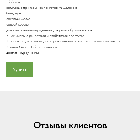
-бобовых
наглядные примеры как приготовить молоко в:
блендере
соковыжималке
соевой корове
дополнительные ингридиенты для разнообразия вкусов
+ чек-листы с рецептами и свойствами продуктов
+ рецепты для безотходного производства за счет использования жмыха
+ книга Ольги Лебедь в подарок
доступ к курсу на год!
Купить
Отзывы клиентов