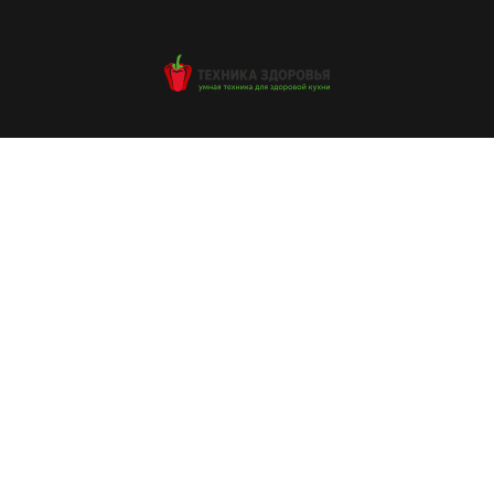
© Техника Здоровья
health.tehnika@gmail.com
© Все права защищены. Ольга Лебедь - нутрициолог
Меню
Техника Здоровья - сайт о бытовой технике для здорового питания
Публичная оферта
Согласие на обработку персональных данных